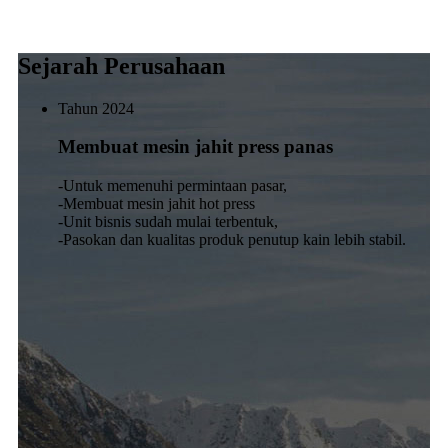
Sejarah Perusahaan
Tahun 2024
Membuat mesin jahit press panas
-Untuk memenuhi permintaan pasar,
-Membuat mesin jahit hot press
-Unit bisnis sudah mulai terbentuk,
-Pasokan dan kualitas produk penutup kain lebih stabil.