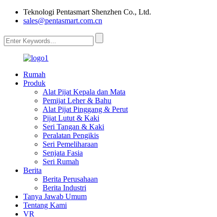
Teknologi Pentasmart Shenzhen Co., Ltd.
sales@pentasmart.com.cn
Rumah
Produk
Alat Pijat Kepala dan Mata
Pemijat Leher & Bahu
Alat Pijat Pinggang & Perut
Pijat Lutut & Kaki
Seri Tangan & Kaki
Peralatan Pengikis
Seri Pemeliharaan
Senjata Fasia
Seri Rumah
Berita
Berita Perusahaan
Berita Industri
Tanya Jawab Umum
Tentang Kami
VR