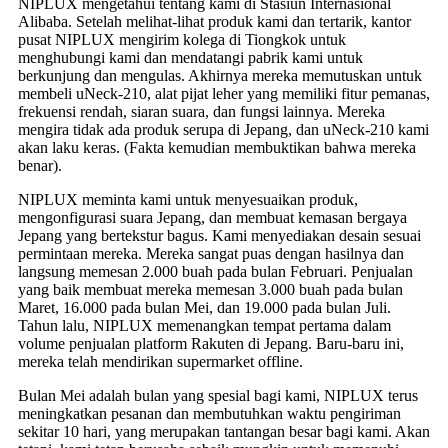
NIPLUX mengetahui tentang kami di Stasiun Internasional
Alibaba. Setelah melihat-lihat produk kami dan tertarik, kantor
pusat NIPLUX mengirim kolega di Tiongkok untuk
menghubungi kami dan mendatangi pabrik kami untuk
berkunjung dan mengulas. Akhirnya mereka memutuskan untuk
membeli uNeck-210, alat pijat leher yang memiliki fitur pemanas,
frekuensi rendah, siaran suara, dan fungsi lainnya. Mereka
mengira tidak ada produk serupa di Jepang, dan uNeck-210 kami
akan laku keras. (Fakta kemudian membuktikan bahwa mereka
benar).
NIPLUX meminta kami untuk menyesuaikan produk,
mengonfigurasi suara Jepang, dan membuat kemasan bergaya
Jepang yang bertekstur bagus. Kami menyediakan desain sesuai
permintaan mereka. Mereka sangat puas dengan hasilnya dan
langsung memesan 2.000 buah pada bulan Februari. Penjualan
yang baik membuat mereka memesan 3.000 buah pada bulan
Maret, 16.000 pada bulan Mei, dan 19.000 pada bulan Juli.
Tahun lalu, NIPLUX memenangkan tempat pertama dalam
volume penjualan platform Rakuten di Jepang. Baru-baru ini,
mereka telah mendirikan supermarket offline.
Bulan Mei adalah bulan yang spesial bagi kami, NIPLUX terus
meningkatkan pesanan dan membutuhkan waktu pengiriman
sekitar 10 hari, yang merupakan tantangan besar bagi kami. Akan