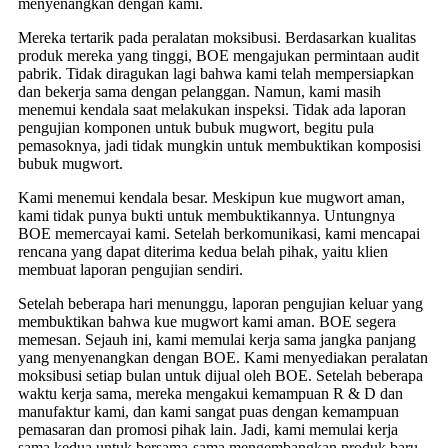
menyenangkan dengan kami.
Mereka tertarik pada peralatan moksibusi. Berdasarkan kualitas
produk mereka yang tinggi, BOE mengajukan permintaan audit
pabrik. Tidak diragukan lagi bahwa kami telah mempersiapkan
dan bekerja sama dengan pelanggan. Namun, kami masih
menemui kendala saat melakukan inspeksi. Tidak ada laporan
pengujian komponen untuk bubuk mugwort, begitu pula
pemasoknya, jadi tidak mungkin untuk membuktikan komposisi
bubuk mugwort.
Kami menemui kendala besar. Meskipun kue mugwort aman,
kami tidak punya bukti untuk membuktikannya. Untungnya
BOE memercayai kami. Setelah berkomunikasi, kami mencapai
rencana yang dapat diterima kedua belah pihak, yaitu klien
membuat laporan pengujian sendiri.
Setelah beberapa hari menunggu, laporan pengujian keluar yang
membuktikan bahwa kue mugwort kami aman. BOE segera
memesan. Sejauh ini, kami memulai kerja sama jangka panjang
yang menyenangkan dengan BOE. Kami menyediakan peralatan
moksibusi setiap bulan untuk dijual oleh BOE. Setelah beberapa
waktu kerja sama, mereka mengakui kemampuan R & D dan
manufaktur kami, dan kami sangat puas dengan kemampuan
pemasaran dan promosi pihak lain. Jadi, kami memulai kerja
sama kedua untuk bersama-sama mengembangkan produk baru.